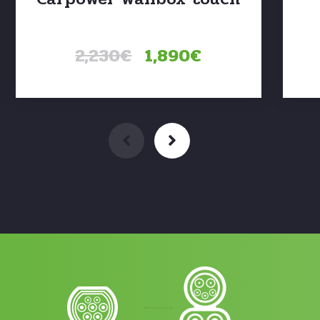
Notre promotion inclut la fourniture, …
2,230
€
1,890
€