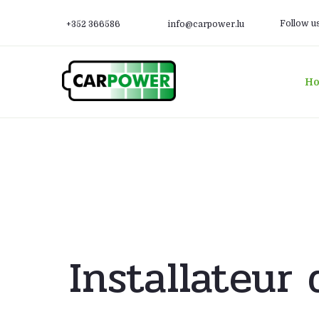
Follow u
+352 366586
info@carpower.lu
H
Installateur 