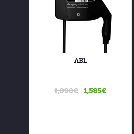
ABL
Jusqu’à 11 kW de puissance de charge La
borne …
1,890
€
1,585
€