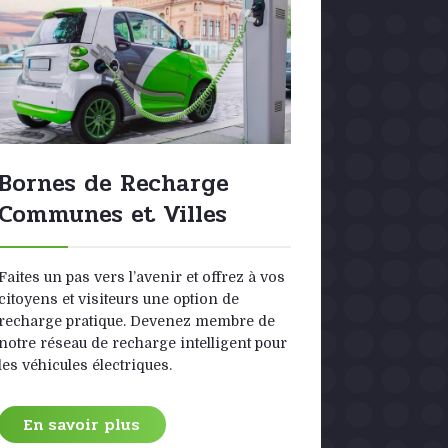
Bornes de Recharge
Borne
Communes et Villes
Entre
Empl
Faites un pas vers l’avenir et offrez à vos
citoyens et visiteurs une option de
Mettez en
recharge pratique. Devenez membre de
et votre a
notre réseau de recharge intelligent pour
et élargis
les véhicules électriques.
avec des 
personne
En savoir plus