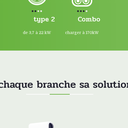
type 2
Combo
de 3,7 à 22 kW
charger à 170kW
chaque branche sa solutio