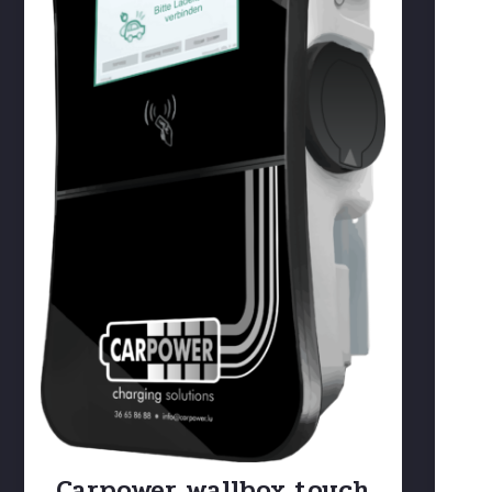
No
Carpower wallbox touch