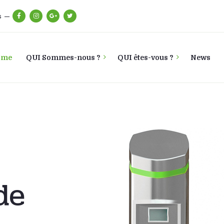
s
ome
QUI Sommes-nous ?
QUI êtes-vous ?
News
de