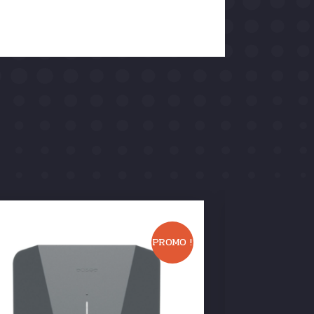
En s
PROMO !