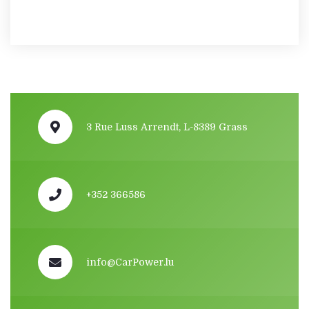
1,993€.
1,786€.
3 Rue Luss Arrendt, L-8389 Grass
+352 366586
info@CarPower.lu