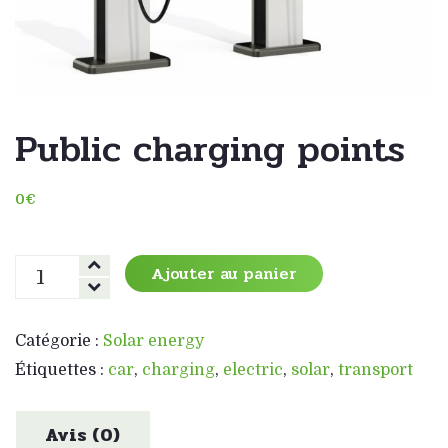
Public charging points
0
€
quantité
Ajouter au panier
de
Public
charging
Catégorie :
Solar energy
points
Étiquettes :
car
,
charging
,
electric
,
solar
,
transport
Avis (0)