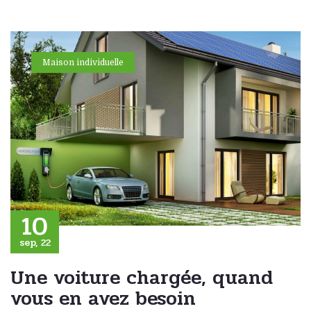
Maison individuelle
10
sep, 22
Une voiture chargée, quand
vous en avez besoin