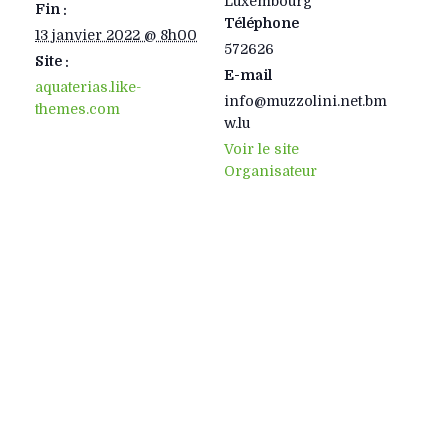
Luxembourg
Fin :
Téléphone
13 janvier 2022 @ 8h00
572626
Site :
E-mail
aquaterias.like-
info@muzzolini.net.bm
themes.com
w.lu
Voir le site
Organisateur