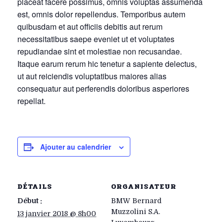
placeat facere possimus, omnis voluptas assumenda
est, omnis dolor repellendus. Temporibus autem
quibusdam et aut officiis debitis aut rerum
necessitatibus saepe eveniet ut et voluptates
repudiandae sint et molestiae non recusandae.
Itaque earum rerum hic tenetur a sapiente delectus,
ut aut reiciendis voluptatibus maiores alias
consequatur aut perferendis doloribus asperiores
repellat.
Ajouter au calendrier
DÉTAILS
ORGANISATEUR
Début :
BMW Bernard
Muzzolini S.A.
13 janvier 2018 @ 8h00