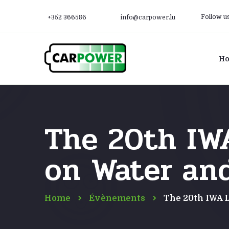
Follow u
+352 366586
info@carpower.lu
H
The 20th IW
on Water an
Home
Évènements
The 20th IWA 