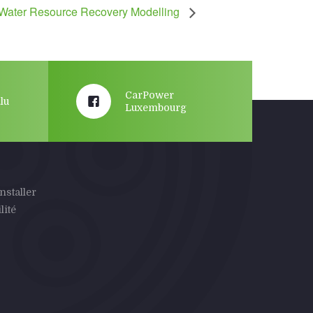
Water Resource Recovery Modelling
CarPower
lu
Luxembourg
nstaller
lité