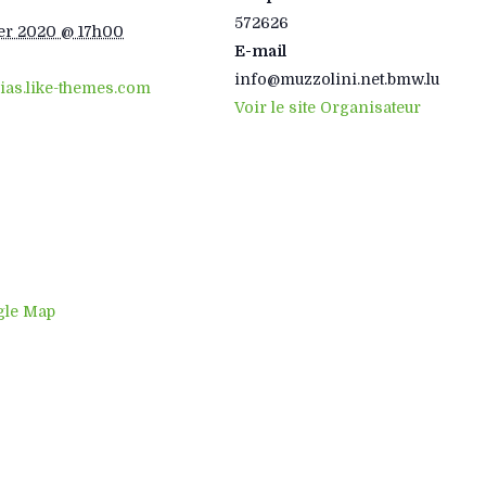
572626
ier 2020 @ 17h00
E-mail
info@muzzolini.net.bmw.lu
ias.like-themes.com
Voir le site Organisateur
gle Map