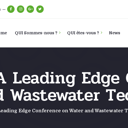
s
ome
QUI Sommes-nous ?
QUI êtes-vous ?
News
A Leading Edge
d Wastewater Te
Leading Edge Conference on Water and Wastewater 