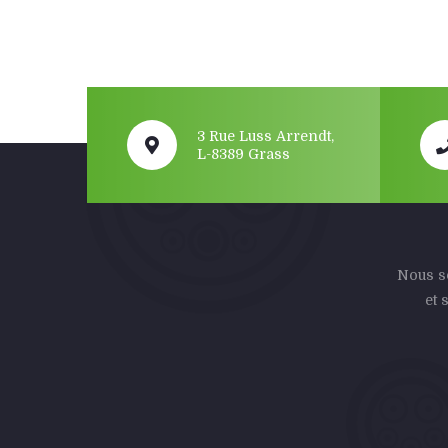
3 Rue Luss Arrendt,
L-8389 Grass
Nous so
et 