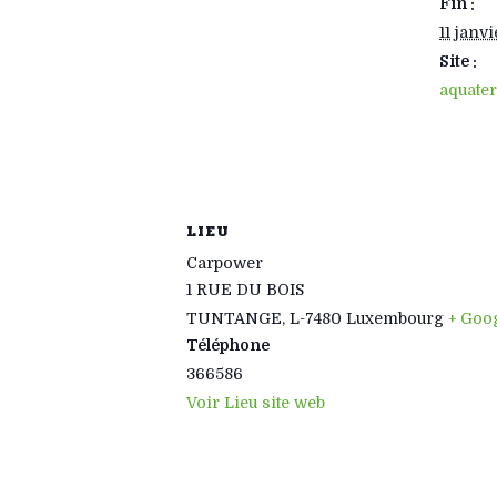
Fin :
11 janv
Site :
aquater
LIEU
Carpower
1 RUE DU BOIS
TUNTANGE
,
L-7480
Luxembourg
+ Goo
Téléphone
366586
Voir Lieu site web