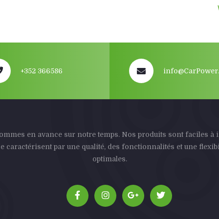
+352 366586
info@CarPower.
mmes en avance sur notre temps. Nos produits sont faciles à i
se caractérisent par une qualité, des fonctionnalités et une flexibi
optimales.