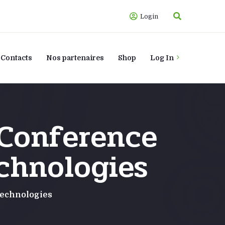
Login
Contacts
Nos partenaires
Shop
Log In
 Conference
chnologies
Technologies