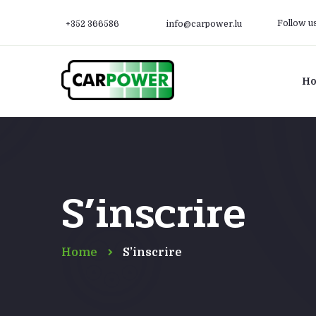
Follow u
+352 366586
info@carpower.lu
H
S’inscrire
Home
S’inscrire