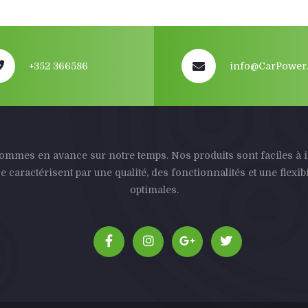
+352 366586
info@CarPower.
mmes en avance sur notre temps. Nos produits sont faciles à i
se caractérisent par une qualité, des fonctionnalités et une flexibi
optimales.