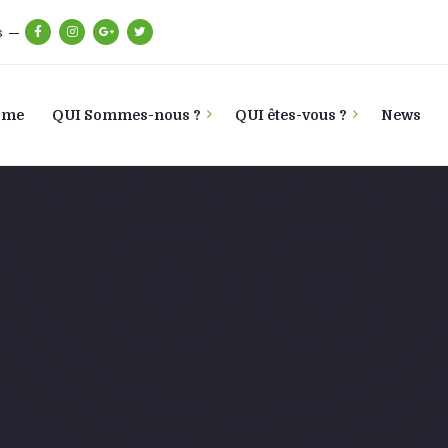
s
ome
QUI Sommes-nous ?
QUI êtes-vous ?
News