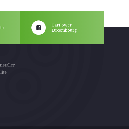
CarPower
lu
Luxembourg
nstaller
lité