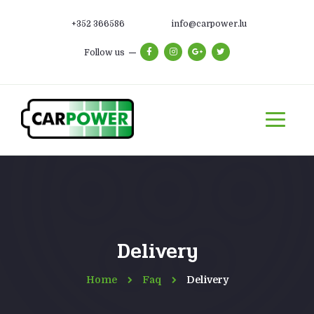
+352 366586
info@carpower.lu
Follow us
Delivery
Home
Faq
Delivery