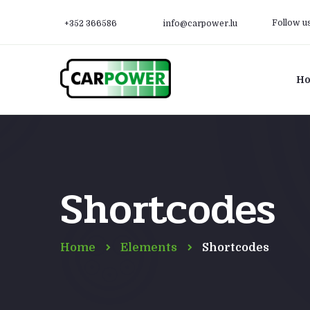
Follow u
+352 366586
info@carpower.lu
H
Shortcodes
Home
Elements
Shortcodes