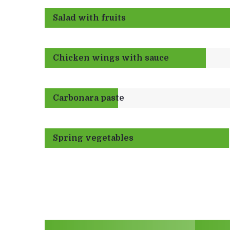
Salad with fruits
Chicken wings with sauce
Carbonara paste
Spring vegetables