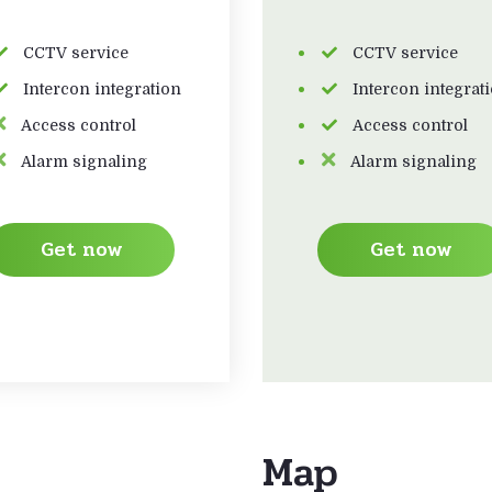
CCTV service
CCTV service
Intercon integration
Intercon integrat
Access control
Access control
Alarm signaling
Alarm signaling
Get now
Get now
Map