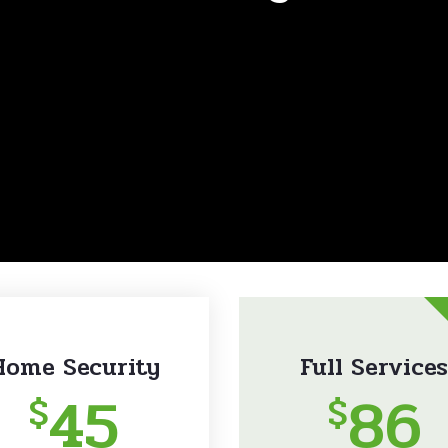
Home Security
Full Services
45
86
$
$