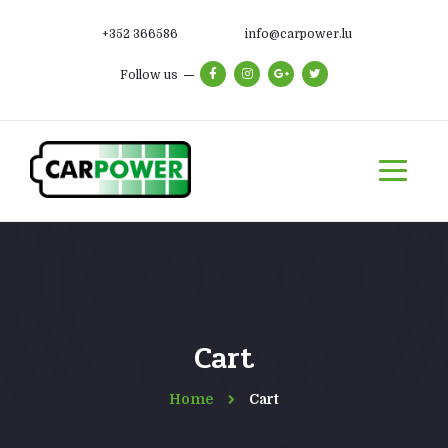
+352 366586
info@carpower.lu
Follow us
Cart
Home
Cart