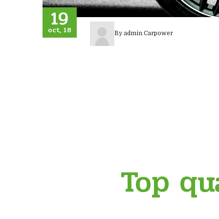
19
oct, 18
By
admin Carpower
Top qua