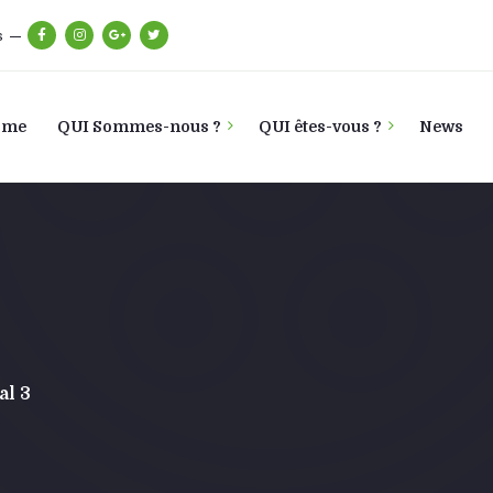
s
ome
QUI Sommes-nous ?
QUI êtes-vous ?
News
al 3