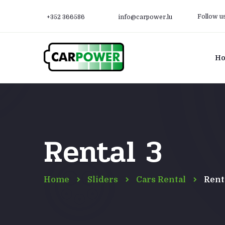
Follow u
+352 366586
info@carpower.lu
H
Rental 3
Home
Sliders
Cars Rental
Rent