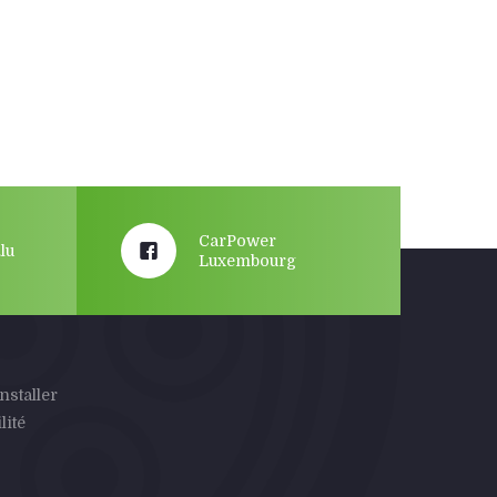
CarPower
lu
Luxembourg
nstaller
lité