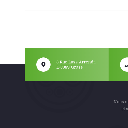
3 Rue Luss Arrendt,
L-8389 Grass
Nous so
et 